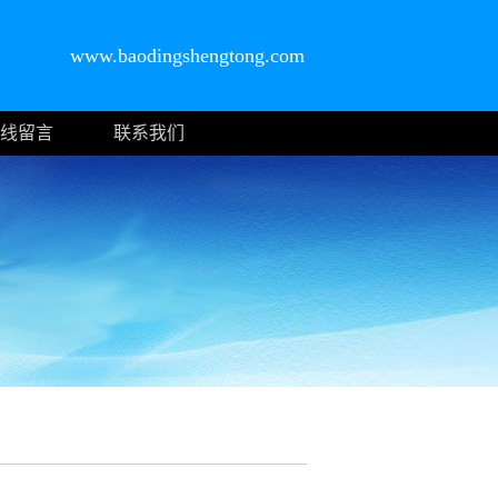
www.baodingshengtong.com
线留言
联系我们